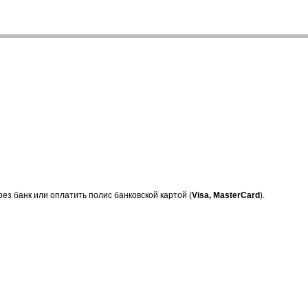
ез банк или оплатить полис банковской картой (
Visa, MasterCard
).